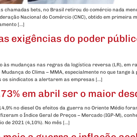
s chamadas bets, no Brasil retirou do comércio nada menos
ederação Nacional do Comércio (CNC), obtido em primeira mã
ramento […]
as exigências do poder públi
o às mudanças nas regras da logística reversa (LR), em r
e Mudança do Clima – MMA, especialmente no que tange à p
 os sindicatos a alertarem as empresas […]
,73% em abril ser o maior de
14,9% no diesel Os efeitos da guerra no Oriente Médio for
fizeram o Índice Geral de Preços – Mercado (IGP-M), conhec
o de 2021 (4,10%). No mês […]
 meio a guerra e inflação ac