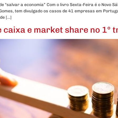
ode “salvar a economia” Com o livro Sexta-Feira é o Novo S
Gomes, tem divulgado os casos de 41 empresas em Portugal
de […]
 caixa e market share no 1º t