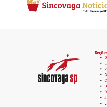
Seçõe
D
E
V
G
C
D
I
J
L