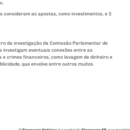
c.
s consideram as apostas, como investimentos, e 3
ntro da investigação da Comissão Parlamentar de
s investigam eventuais conexões entre as
 e crimes financeiros, como lavagem de dinheiro e
blicidade, que envolve entre outros muitos
O
Sincovaga Notícias
é o portal do
Sincovaga SP
, que mantém