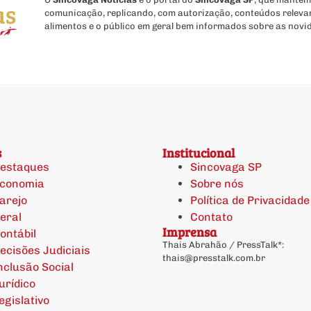
comunicação, replicando, com autorização, conteúdos releva
alimentos e o público em geral bem informados sobre as novi
s
Institucional
estaques
Sincovaga SP
conomia
Sobre nós
arejo
Política de Privacidade
eral
Contato
Imprensa
ontábil
Thais Abrahão / PressTalk*:
ecisões Judiciais
thais@presstalk.com.br
nclusão Social
urídico
egislativo