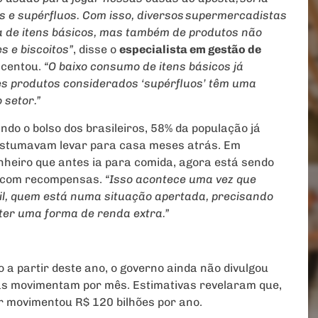
is e supérfluos. Com isso, diversos supermercadistas
 de itens básicos, mas também de produtos não
s e biscoitos”
, disse o
especialista em gestão de
scentou.
“O baixo consumo de itens básicos já
es produtos considerados ‘supérfluos’ têm uma
 setor.”
ando o bolso dos brasileiros, 58% da população já
ostumavam levar para casa meses atrás. Em
inheiro que antes ia para comida, agora está sendo
es com recompensas.
“Isso acontece uma vez que
l, quem está numa situação apertada, precisando
ter uma forma de renda extra.”
 a partir deste ano, o governo ainda não divulgou
tas movimentam por mês. Estimativas revelaram que,
r movimentou R$ 120 bilhões por ano.