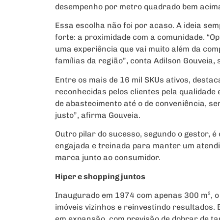
desempenho por metro quadrado bem acima 
Essa escolha não foi por acaso. A ideia sem
forte: a proximidade com a comunidade. “Opt
uma experiência que vai muito além da com
famílias da região”, conta Adilson Gouveia, s
Entre os mais de 16 mil SKUs ativos, destac
reconhecidas pelos clientes pela qualidade e
de abastecimento até o de conveniência, se
justo”, afirma Gouveia.
Outro pilar do sucesso, segundo o gestor, é
engajada e treinada para manter um atendim
marca junto ao consumidor.
Hiper e shopping juntos
Inaugurado em 1974 com apenas 300 m², o 
imóveis vizinhos e reinvestindo resultados.
em expansão, com previsão de dobrar de t