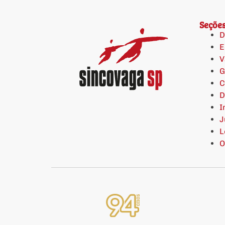
Seçõe
D
E
V
G
C
D
I
J
L
O