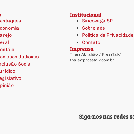
s
Institucional
estaques
Sincovaga SP
conomia
Sobre nós
arejo
Política de Privacidade
eral
Contato
Imprensa
ontábil
Thais Abrahão / PressTalk*:
ecisões Judiciais
thais@presstalk.com.br
nclusão Social
urídico
egislativo
pinião
Siga-nos nas redes so