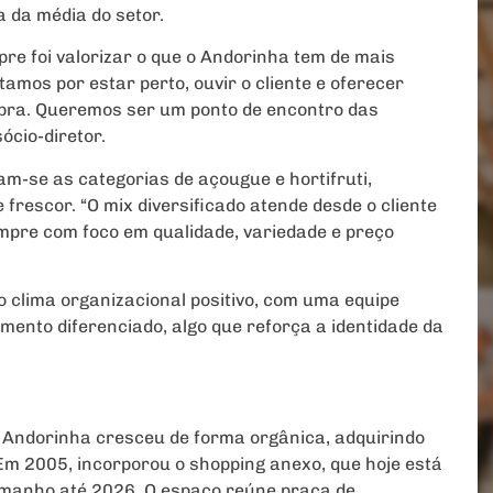
da média do setor.
pre foi valorizar o que o Andorinha tem de mais
amos por estar perto, ouvir o cliente e oferecer
pra. Queremos ser um ponto de encontro das
ócio-diretor.
am-se as categorias de açougue e hortifruti,
 frescor. “O mix diversificado atende desde o cliente
mpre com foco em qualidade, variedade e preço
 o clima organizacional positivo, com uma equipe
ento diferenciado, algo que reforça a identidade da
Andorinha cresceu de forma orgânica, adquirindo
 Em 2005, incorporou o shopping anexo, que hoje está
amanho até 2026. O espaço reúne praça de