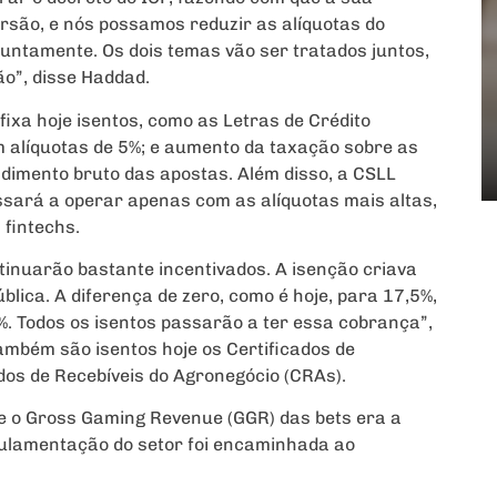
ersão, e nós possamos reduzir as alíquotas do
juntamente. Os dois temas vão ser tratados juntos,
o”, disse Haddad.
fixa hoje isentos, como as Letras de Crédito
om alíquotas de 5%; e aumento da taxação sobre as
dimento bruto das apostas. Além disso, a CSLL
assará a operar apenas com as alíquotas mais altas,
 fintechs.
ntinuarão bastante incentivados. A isenção criava
ública. A diferença de zero, como é hoje, para 17,5%,
 5%. Todos os isentos passarão a ter essa cobrança”,
ambém são isentos hoje os Certificados de
ados de Recebíveis do Agronegócio (CRAs).
re o Gross Gaming Revenue (GGR) das bets era a
gulamentação do setor foi encaminhada ao