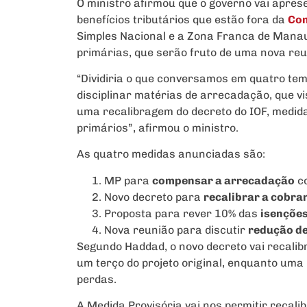
O ministro afirmou que o governo vai apres
benefícios tributários que estão fora da
Con
Simples Nacional e a Zona Franca de Manau
primárias, que serão fruto de uma nova reu
“Dividiria o que conversamos em quatro te
disciplinar matérias de arrecadação, que v
uma recalibragem do decreto do IOF, medida
primários”, afirmou o ministro.
As quatro medidas anunciadas são:
MP para
compensar a arrecadação
co
Novo decreto para
recalibrar a cobra
Proposta para rever 10% das
isenções
Nova reunião para discutir
redução de
Segundo Haddad, o novo decreto vai recalib
um terço do projeto original, enquanto uma
perdas.
A Medida Provisória vai nos permitir recali