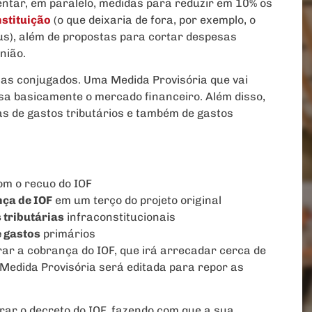
entar, em paralelo, medidas para reduzir em 10% os
stituição
(o que deixaria de fora, por exemplo, o
s), além de propostas para cortar despesas
nião.
mas conjugados. Uma Medida Provisória que vai
isa basicamente o mercado financeiro. Além disso,
s de gastos tributários e também de gastos
m o recuo do IOF
nça de IOF
em um terço do projeto original
 tributárias
infraconstitucionais
 gastos
primários
rar a cobrança do IOF, que irá arrecadar cerca de
 Medida Provisória será editada para repor as
brar o decreto do IOF, fazendo com que a sua