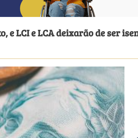
o, e LCI e LCA deixarão de ser is
a