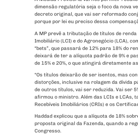
dimensão regulatória seja o foco da nova v
decreto original, que vai ser reformado con
porque por lei eu preciso dessa compensaçã
A MP prevê a tributação de títulos de renda 
Imobiliário (LCI) e do Agronegócio (LCA), c
“bets”, que passará de 12% para 18% do ren
deixará de ter a alíquota padrão de 9% e p
de 15% e 20%, o que atingirá diretamente as
“Os títulos deixarão de ser isentos, mas co
distorções, inclusive na rolagem da dívida p
de outros títulos, vai ser reduzida. Vai ser
afirmou o ministro. Além das LCIs e LCAs, t
Recebíveis Imobiliários (CRIs) e os Certific
Haddad explicou que a alíquota de 18% sob
proposta original da Fazenda, quando a re
Congresso.