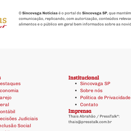
O
Sincovaga Notícias
é o portal do
Sincovaga SP
, que mantém
comunicação, replicando, com autorização, conteúdos releva
alimentos e o público em geral bem informados sobre as novi
s
Institucional
estaques
Sincovaga SP
conomia
Sobre nós
arejo
Política de Privacidade
eral
Contato
Imprensa
ontábil
Thais Abrahão / PressTalk*:
ecisões Judiciais
thais@presstalk.com.br
nclusão Social