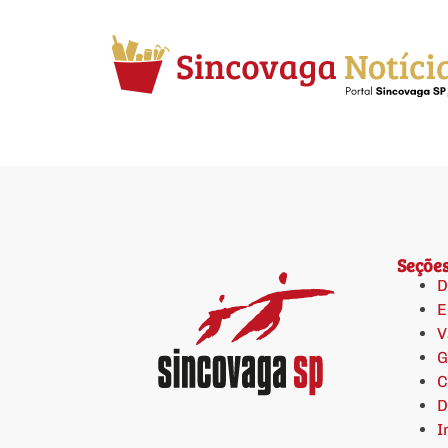
Seçõe
D
E
V
G
C
D
I