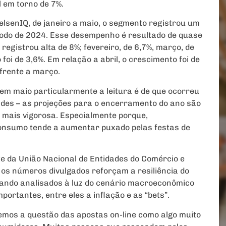
 em torno de 7%.
senIQ, de janeiro a maio, o segmento registrou um
odo de 2024. Esse desempenho é resultado de quase
registrou alta de 8%; fevereiro, de 6,7%, março, de
oi de 3,6%. Em relação a abril, o crescimento foi de
frente a março.
m maio particularmente a leitura é de que ocorreu
des – as projeções para o encerramento do ano são
a mais vigorosa. Especialmente porque,
consumo tende a aumentar puxado pelas festas de
te da União Nacional de Entidades do Comércio e
 os números divulgados reforçam a resiliência do
uando analisados à luz do cenário macroeconômico
ortantes, entre eles a inflação e as “bets”.
emos a questão das apostas on-line como algo muito