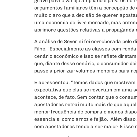
grave para o varejo ampliado e para os co
orçamentos familiares têm a percepção de 
muito claro que a decisão de querer apostar
uma economia de livre mercado, mas entend
aprimore questões relativas à propaganda e
A análise de Severini foi corroborada pelo d
Filho. “Especialmente as classes com rend
cenário econômico e isso se reflete diretam
que, diante desse cenário, o consumidor d
passe a priorizar volumes menores para re
E acrescentou. “Temos dados que mostram qu
expectativa que elas se revertam em uma se
acontece, de fato. Sem contar que o consum
apostadores retrai muito mais do que aque
menor frequência de compra e menos dispon
essenciais, como arroz e feijão. Além disso,
com apostadores tende a ser maior. E isso 