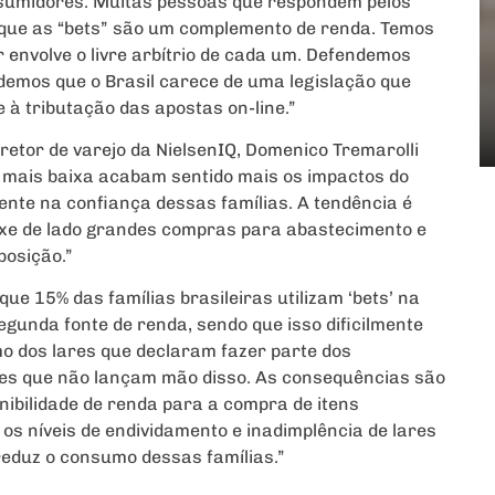
nsumidores. Muitas pessoas que respondem pelos
que as “bets” são um complemento de renda. Temos
 envolve o livre arbítrio de cada um. Defendemos
emos que o Brasil carece de uma legislação que
 à tributação das apostas on-line.”
iretor de varejo da NielsenIQ, Domenico Tremarolli
a mais baixa acabam sentido mais os impactos do
ente na confiança dessas famílias. A tendência é
eixe de lado grandes compras para abastecimento e
posição.”
e 15% das famílias brasileiras utilizam ‘bets’ na
gunda fonte de renda, sendo que isso dificilmente
o dos lares que declaram fazer parte dos
les que não lançam mão disso. As consequências são
ibilidade de renda para a compra de itens
 os níveis de endividamento e inadimplência de lares
reduz o consumo dessas famílias.”