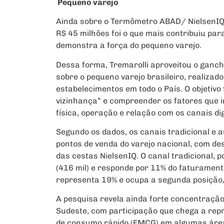
Pequeno varejo
Ainda sobre o Termômetro ABAD/ NielsenIQ,
R$ 45 milhões foi o que mais contribuiu par
demonstra a força do pequeno varejo.
Dessa forma, Tremarolli aproveitou o ganch
sobre o pequeno varejo brasileiro, realiza
estabelecimentos em todo o País. O objetiv
vizinhança” e compreender os fatores que 
física, operação e relação com os canais dig
Segundo os dados, os canais tradicional e
pontos de venda do varejo nacional, com d
das cestas NielsenIQ. O canal tradicional,
(416 mil) e responde por 11% do faturament
representa 19% e ocupa a segunda posição, 
A pesquisa revela ainda forte concentração 
Sudeste, com participação que chega a rep
de consumo rápido (FMCG) em algumas áre