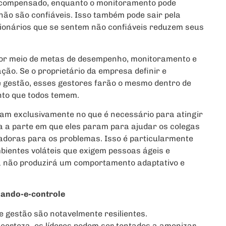
ecompensado, enquanto o monitoramento pode
não são confiáveis. Isso também pode sair pela
cionários que se sentem não confiáveis reduzem seus
 por meio de metas de desempenho, monitoramento e
ção. Se o proprietário da empresa definir e
e gestão, esses gestores farão o mesmo dentro de
nto que todos temem.
ram exclusivamente no que é necessário para atingir
a a parte em que eles param para ajudar os colegas
adoras para os problemas. Isso é particularmente
ientes voláteis que exigem pessoas ágeis e
ra não produzirá um comportamento adaptativo e
mando-e-controle
de gestão são notavelmente resilientes.
certeza, os líderes podem ser tentados a amenizar