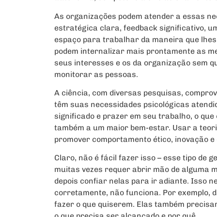
As organizações podem atender a essas ne
estratégica clara, feedback significativo, 
espaço para trabalhar da maneira que lhes 
podem internalizar mais prontamente as me
seus interesses e os da organização sem qu
monitorar as pessoas.
A ciência, com diversas pesquisas, comprov
têm suas necessidades psicológicas atendi
significado e prazer em seu trabalho, o q
também a um maior bem-estar. Usar a teor
promover comportamento ético, inovação e 
Claro, não é fácil fazer isso – esse tipo d
muitas vezes requer abrir mão de alguma me
depois confiar nelas para ir adiante. Isso n
corretamente, não funciona. Por exemplo, d
fazer o que quiserem. Elas também precisa
o que precisa ser alcançado e por quê.