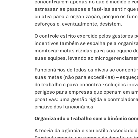
concentrarem apenas no que é medido e r
estressar as pessoas e fazê-las sentir que 
culatra para a organização, porque os fun
esforços e, eventualmente, desistem.
O controle estrito exercido pelos gestores
incentivos também se espalha pela organiza
monitorar metas rígidas para sua equipe d
suas equipes, levando ao microgerenciame
Funcionários de todos os níveis se concent
suas metas (não para excedê-las) – esqueç
de trabalho e para encontrar soluções inov
perigoso para empresas que operam em amb
proativas: uma gestão rígida e controlado
criativo dos funcionários.
Organizando o trabalho sem o binômio co
A teoria da agência e seu estilo associado 
Particularmente em tempos de desafio ou in