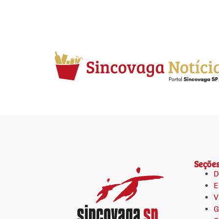
Seçõe
D
E
V
G