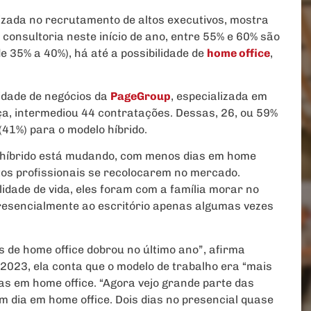
izada no recrutamento de altos executivos, mostra
consultoria neste início de ano, entre 55% e 60% são
e 35% a 40%), há até a possibilidade de
home office
,
idade de negócios da
PageGroup
, especializada em
ça, intermediou 44 contratações. Dessas, 26, ou 59%
(41%) para o modelo híbrido.
o híbrido está mudando, com menos dias em home
itos profissionais se recolocarem no mercado.
dade de vida, eles foram com a família morar no
presencialmente ao escritório apenas algumas vezes
 de home office dobrou no último ano”, afirma
é 2023, ela conta que o modelo de trabalho era “mais
ias em home office. “Agora vejo grande parte das
m dia em home office. Dois dias no presencial quase