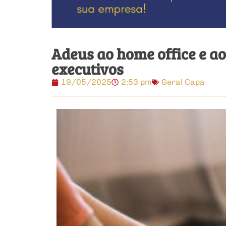
Adeus ao home office e ao 
executivos
19/05/2025
2:53 pm
Geral Capa