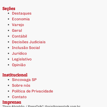
Seções
Destaques
Economia
Varejo
Geral
Contábil
Decisões Judiciais
Inclusão Social
Jurídico
Legislativo
Opinião
Institucional
Sincovaga SP
Sobre nós
Política de Privacidade
Contato
Imprensa
Thais Abrahão / PressTalk*:
thais@presstalk.com.br