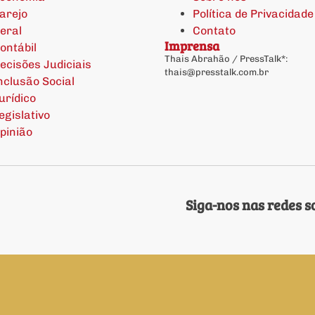
arejo
Política de Privacidade
eral
Contato
Imprensa
ontábil
Thais Abrahão / PressTalk*:
ecisões Judiciais
thais@presstalk.com.br
nclusão Social
urídico
egislativo
pinião
Siga-nos nas redes so