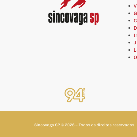
V
G
C
D
I
J
L
O
Sincovaga SP © 2026 – Todos os direitos reservados