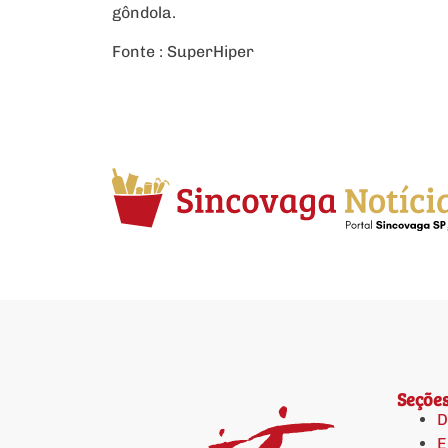
gôndola.
Fonte : SuperHiper
Seçõe
D
E