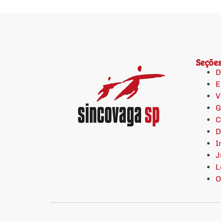
Seçõe
D
E
V
G
C
D
I
J
L
O