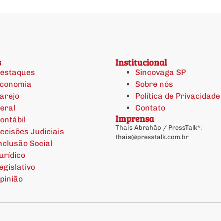
s
Institucional
estaques
Sincovaga SP
conomia
Sobre nós
arejo
Política de Privacidade
eral
Contato
Imprensa
ontábil
Thais Abrahão / PressTalk*:
ecisões Judiciais
thais@presstalk.com.br
nclusão Social
urídico
egislativo
pinião