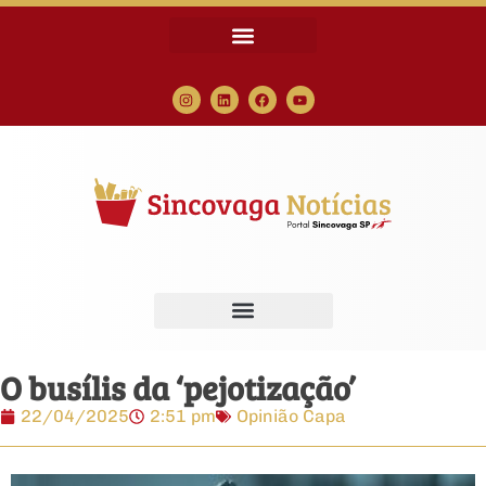
O busílis da ‘pejotização’
22/04/2025
2:51 pm
Opinião Capa