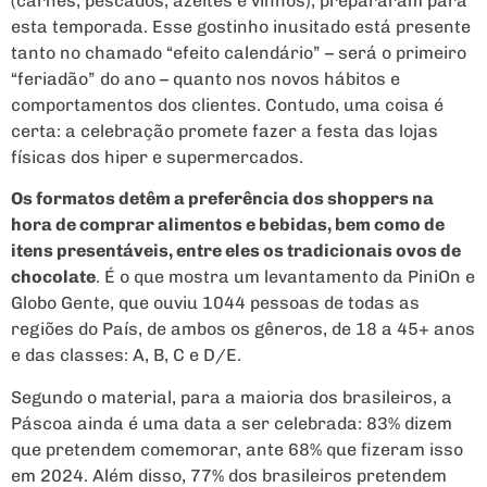
(carnes, pescados, azeites e vinhos), prepararam para
esta temporada. Esse gostinho inusitado está presente
tanto no chamado “efeito calendário” – será o primeiro
“feriadão” do ano – quanto nos novos hábitos e
comportamentos dos clientes. Contudo, uma coisa é
certa: a celebração promete fazer a festa das lojas
físicas dos hiper e supermercados.
Os formatos detêm a preferência dos shoppers na
hora de comprar alimentos e bebidas, bem como de
itens presentáveis, entre eles os tradicionais ovos de
chocolate
. É o que mostra um levantamento da PiniOn e
Globo Gente, que ouviu 1044 pessoas de todas as
regiões do País, de ambos os gêneros, de 18 a 45+ anos
e das classes: A, B, C e D/E.
Segundo o material, para a maioria dos brasileiros, a
Páscoa ainda é uma data a ser celebrada: 83% dizem
que pretendem comemorar, ante 68% que fizeram isso
em 2024. Além disso, 77% dos brasileiros pretendem