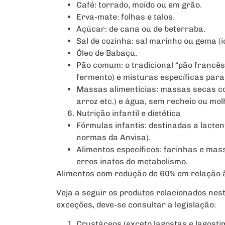
Café: torrado, moído ou em grão.
Erva-mate: folhas e talos.
Açúcar: de cana ou de beterraba.
Sal de cozinha: sal marinho ou gema (i
Óleo de Babaçu.
Pão comum: o tradicional “pão francês”
fermento) e misturas específicas par
Massas alimentícias: massas secas com
arroz etc.) e água, sem recheio ou mol
Nutrição infantil e dietética
Fórmulas infantis: destinadas a lacte
normas da Anvisa).
Alimentos específicos: farinhas e mas
erros inatos do metabolismo.
Alimentos com redução de 60% em relação à
Veja a seguir os produtos relacionados nest
exceções, deve-se consultar a legislação:
Crustáceos (exceto lagostas e lagosti