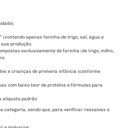
odado).
 (contendo apenas farinha de trigo, sal, água e
a sua produção.
postas exclusivamente de farinha (de trigo, milho,
ho.
ntes e crianças de primeira infância (conforme
sas com baixo teor de proteína e fórmulas para
 alíquota padrão
a categoria, sendo que, para verificar ressalvas e
m) e moluscos;