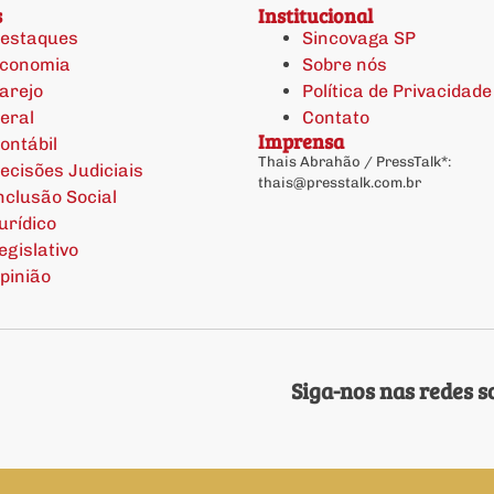
s
Institucional
estaques
Sincovaga SP
conomia
Sobre nós
arejo
Política de Privacidade
eral
Contato
Imprensa
ontábil
Thais Abrahão / PressTalk*:
ecisões Judiciais
thais@presstalk.com.br
nclusão Social
urídico
egislativo
pinião
Siga-nos nas redes so