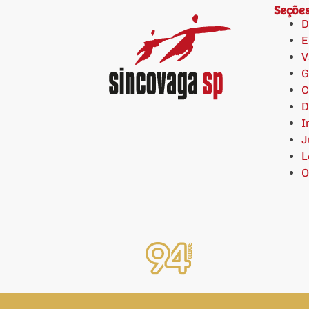
Seçõe
D
E
V
G
C
D
I
J
L
O