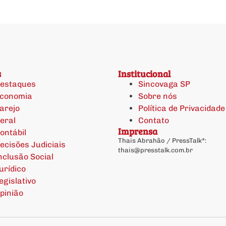
s
Institucional
estaques
Sincovaga SP
conomia
Sobre nós
arejo
Política de Privacidade
eral
Contato
Imprensa
ontábil
Thais Abrahão / PressTalk*:
ecisões Judiciais
thais@presstalk.com.br
nclusão Social
urídico
egislativo
pinião