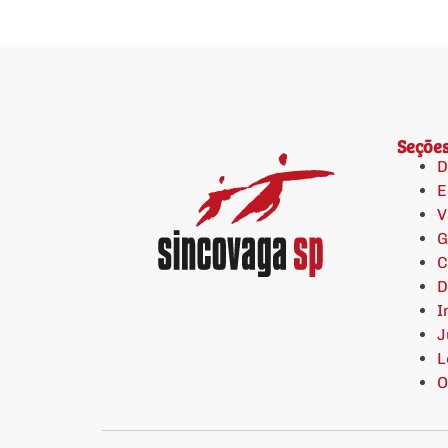
Seçõe
D
E
V
G
C
D
I
J
L
O