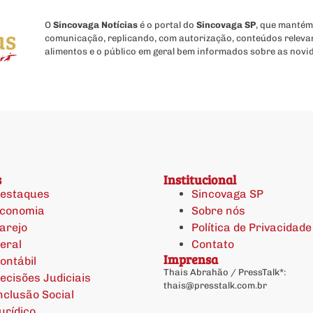
O
Sincovaga Notícias
é o portal do
Sincovaga SP
, que mantém
comunicação, replicando, com autorização, conteúdos releva
alimentos e o público em geral bem informados sobre as novi
s
Institucional
estaques
Sincovaga SP
conomia
Sobre nós
arejo
Política de Privacidade
eral
Contato
Imprensa
ontábil
Thais Abrahão / PressTalk*:
ecisões Judiciais
thais@presstalk.com.br
nclusão Social
urídico