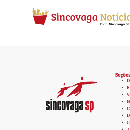
Seçõe
D
E
V
G
C
D
I
J