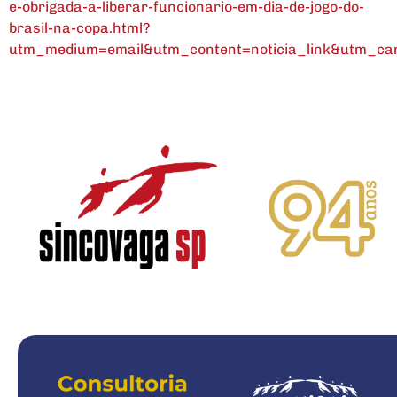
e-obrigada-a-liberar-funcionario-em-dia-de-jogo-do-
brasil-na-copa.html?
utm_medium=email&utm_content=noticia_link&utm_c